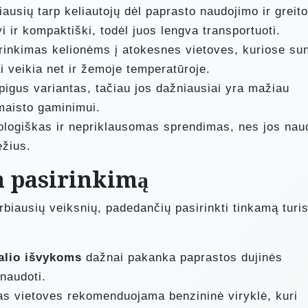
ausių tarp keliautojų dėl paprasto naudojimo ir greito
i ir kompaktiški, todėl juos lengva transportuoti.
rinkimas kelionėms į atokesnes vietoves, kuriose su
ai veikia net ir žemoje temperatūroje.
pigus variantas, tačiau jos dažniausiai yra mažiau
maisto gaminimui.
logiškas ir nepriklausomas sprendimas, nes jos nau
žius.
a pasirinkimą
biausių veiksnių, padedančių pasirinkti tinkamą turis
alio išvykoms
dažnai pakanka paprastos dujinės
 naudoti.
as vietoves rekomenduojama benzininė viryklė, kuri