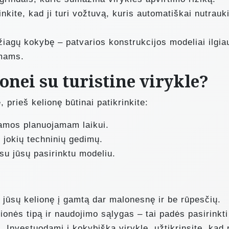
kinkite, kad ji turi vožtuvą, kuris automatiškai nutrauk
žiagų kokybę – patvarios konstrukcijos modeliai ilgia
imams.
onei su turistine virykle?
prieš kelionę būtinai patikrinkite:
amos planuojamam laikui.
i jokių techninių gedimų.
 su jūsų pasirinktu modeliu.
i jūsų kelionę į gamtą dar malonesnę ir be rūpesčių.
lionės tipą ir naudojimo sąlygas – tai padės pasirinkti
i. Investuodami į kokybišką viryklę, užtikrinsite, kad 