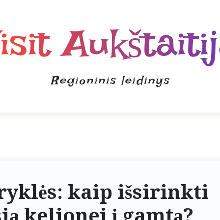
isit Aukštaiti
Regioninis leidinys
ryklės: kaip išsirinkti
ą kelionei į gamtą?