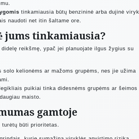
umu.
lygomis
tinkamiausia būtų benzininė arba dujinė viryk
ais naudoti net itin šaltame ore.
lė jums tinkamiausia?
i didelę reikšmę, ypač jei planuojate ilgus žygius su
s solo kelionėms ar mažoms grupėms, nes jie užima
ami.
degikliais puikiai tinka didesnėms grupėms ar šeimos
 daugiau maisto.
imumas gamtoje
turėtų būti prioritetas.
agrindais, kurie sumažina viryklės apvirtimo riziką.