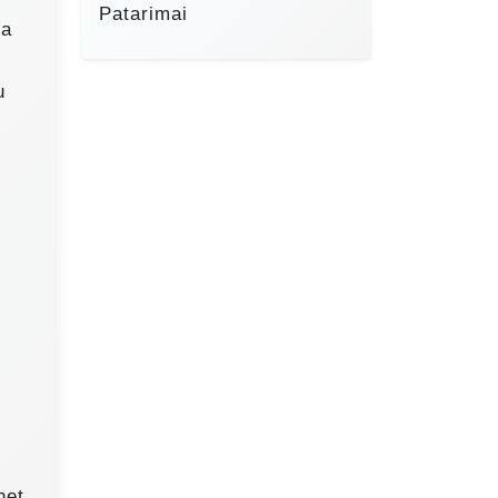
Patarimai
ia
u
net