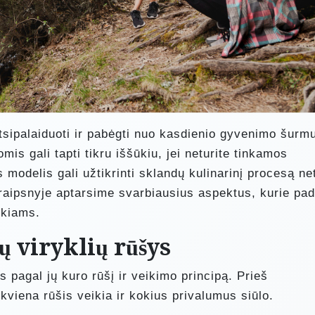
tsipalaiduoti ir pabėgti nuo kasdienio gyvenimo šurmu
s gali tapti tikru iššūkiu, jei neturite tinkamos
s modelis gali užtikrinti sklandų kulinarinį procesą ne
raipsnyje aptarsime svarbiausius aspektus, kurie pa
ikiams.
ų viryklių rūšys
s pagal jų kuro rūšį ir veikimo principą. Prieš
kviena rūšis veikia ir kokius privalumus siūlo.