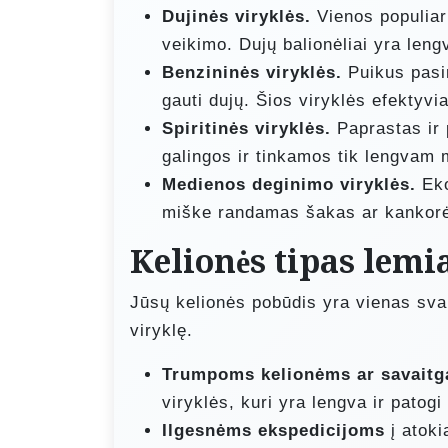
Dujinės viryklės.
Vienos populiari
veikimo. Dujų balionėliai yra lengv
Benzininės viryklės.
Puikus pasi
gauti dujų. Šios viryklės efektyvi
Spiritinės viryklės.
Paprastas ir 
galingos ir tinkamos tik lengvam 
Medienos deginimo viryklės.
Eko
miške randamas šakas ar kankorė
Kelionės tipas lemi
Jūsų kelionės pobūdis yra vienas svar
viryklę.
Trumpoms kelionėms ar savaitg
viryklės, kuri yra lengva ir patogi
Ilgesnėms ekspedicijoms
į atoki