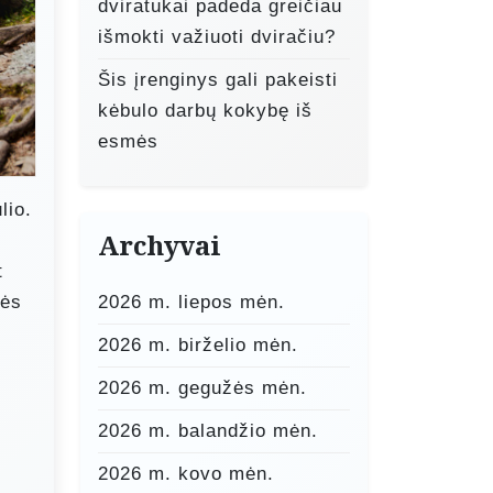
dviratukai padeda greičiau
išmokti važiuoti dviračiu?
Šis įrenginys gali pakeisti
kėbulo darbų kokybę iš
esmės
lio.
Archyvai
t
dės
2026 m. liepos mėn.
2026 m. birželio mėn.
2026 m. gegužės mėn.
2026 m. balandžio mėn.
2026 m. kovo mėn.