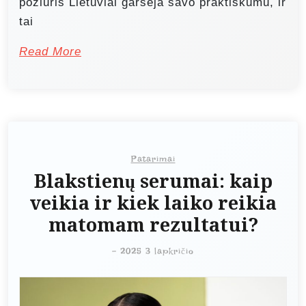
požiūris Lietuviai garsėja savo praktiškumu, ir
tai
Read More
Patarimai
Blakstienų serumai: kaip
veikia ir kiek laiko reikia
matomam rezultatui?
-
2025 3 lapkričio