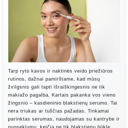
Tarp ryto kavos ir naktinės veido priežiūros
rutinos, dažnai pamirštame, kad mūsų
žvilgsnis gali tapti išraiškingesnis ne tik
makiažo pagalba. Kartais pakanka vos vieno
žingsnio – kasdieninio blakstienų serumo. Tai
nėra triukas ar tuščias pažadas. Tinkamai
parinktas serumas, naudojamas su kantrybe ir
nuoseklumu, keičia ne tik blakstienų būklę,