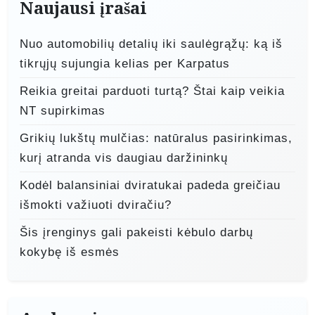
Naujausi įrašai
Nuo automobilių detalių iki saulėgrąžų: ką iš
tikrųjų sujungia kelias per Karpatus
Reikia greitai parduoti turtą? Štai kaip veikia
NT supirkimas
Grikių lukštų mulčias: natūralus pasirinkimas,
kurį atranda vis daugiau daržininkų
Kodėl balansiniai dviratukai padeda greičiau
išmokti važiuoti dviračiu?
Šis įrenginys gali pakeisti kėbulo darbų
kokybę iš esmės