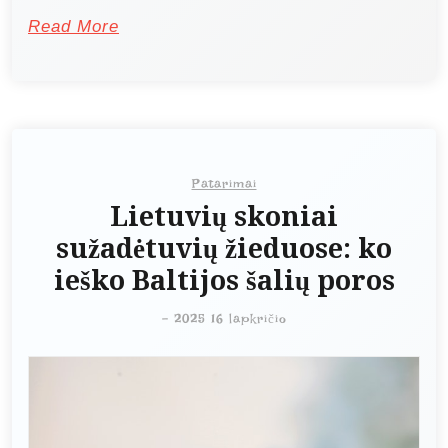
Read More
Patarimai
Lietuvių skoniai
sužadėtuvių žieduose: ko
ieško Baltijos šalių poros
-
2025 16 lapkričio