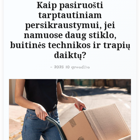
Kaip pasiruošti
tarptautiniam
persikraustymui, jei
namuose daug stiklo,
buitinės technikos ir trapių
daiktų?
-
2025 10 gruodžio