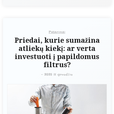
Patarimai
Priedai, kurie sumažina
atliekų kiekį: ar verta
investuoti į papildomus
filtrus?
-
2025 11 gruodžio