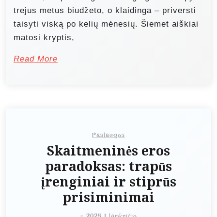
trejus metus biudžeto, o klaidinga – priversti
taisyti viską po kelių mėnesių. Šiemet aiškiai
matosi kryptis,
Read More
Paslaugos
Skaitmeninės eros
paradoksas: trapūs
įrenginiai ir stiprūs
prisiminimai
-
2025 1 lapkričio