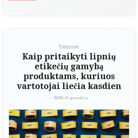
Patarimai
Kaip pritaikyti lipnių
etikečių gamybą
produktams, kuriuos
vartotojai liečia kasdien
-
2025 11 gruodžio