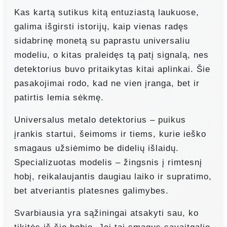
Kas kartą sutikus kitą entuziastą laukuose,
galima išgirsti istorijų, kaip vienas radęs
sidabrinę monetą su paprastu universaliu
modeliu, o kitas praleidęs tą patį signalą, nes
detektorius buvo pritaikytas kitai aplinkai. Šie
pasakojimai rodo, kad ne vien įranga, bet ir
patirtis lemia sėkmę.
Universalus metalo detektorius – puikus
įrankis startui, šeimoms ir tiems, kurie ieško
smagaus užsiėmimo be didelių išlaidų.
Specializuotas modelis – žingsnis į rimtesnį
hobį, reikalaujantis daugiau laiko ir supratimo,
bet atveriantis platesnes galimybes.
Svarbiausia yra sąžiningai atsakyti sau, ko