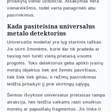
pritaikytą vienai užduočiai. Atsakymas nėra
vienareikšmis, todėl verta panagrinėti abu
pasirinkimus.
Kada pasiteisina universalus
metalo detektorius
Universalūs modeliai yra lyg startinis taškas.
Jie skirti žmonėms, kurie dar tik pradeda ar
tiesiog nori turėti vieną prietaisą visoms
progoms. Toks detektorius geba aptikti įvairių
metalų objektus tiek ant žemės paviršiaus,
tiek šiek tiek giliau, o režimų pasirinkimas
leidžia pritaikyti jį prie skirtingų sąlygų.
Šeimos išvykose universalus prietaisas tampa
atrakcija, nes leidžia vaikams rasti smulkius
monetų ar papuošalų fragmentus. Jis tinka ir