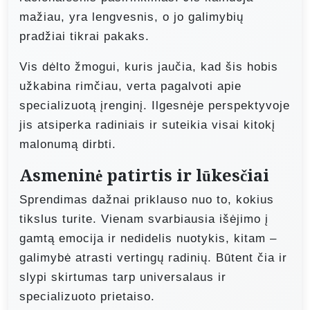
mažiau, yra lengvesnis, o jo galimybių
pradžiai tikrai pakaks.
Vis dėlto žmogui, kuris jaučia, kad šis hobis
užkabina rimčiau, verta pagalvoti apie
specializuotą įrenginį. Ilgesnėje perspektyvoje
jis atsiperka radiniais ir suteikia visai kitokį
malonumą dirbti.
Asmeninė patirtis ir lūkesčiai
Sprendimas dažnai priklauso nuo to, kokius
tikslus turite. Vienam svarbiausia išėjimo į
gamtą emocija ir nedidelis nuotykis, kitam –
galimybė atrasti vertingų radinių. Būtent čia ir
slypi skirtumas tarp universalaus ir
specializuoto prietaiso.