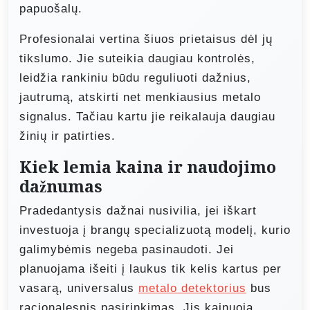
papuošalų.
Profesionalai vertina šiuos prietaisus dėl jų
tikslumo. Jie suteikia daugiau kontrolės,
leidžia rankiniu būdu reguliuoti dažnius,
jautrumą, atskirti net menkiausius metalo
signalus. Tačiau kartu jie reikalauja daugiau
žinių ir patirties.
Kiek lemia kaina ir naudojimo
dažnumas
Pradedantysis dažnai nusivilia, jei iškart
investuoja į brangų specializuotą modelį, kurio
galimybėmis negeba pasinaudoti. Jei
planuojama išeiti į laukus tik kelis kartus per
vasarą, universalus
metalo detektorius
bus
racionalesnis pasirinkimas. Jis kainuoja