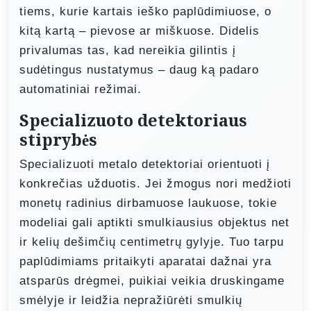
tiems, kurie kartais ieško paplūdimiuose, o
kitą kartą – pievose ar miškuose. Didelis
privalumas tas, kad nereikia gilintis į
sudėtingus nustatymus – daug ką padaro
automatiniai režimai.
Specializuoto detektoriaus
stiprybės
Specializuoti metalo detektoriai orientuoti į
konkrečias užduotis. Jei žmogus nori medžioti
monetų radinius dirbamuose laukuose, tokie
modeliai gali aptikti smulkiausius objektus net
ir kelių dešimčių centimetrų gylyje. Tuo tarpu
paplūdimiams pritaikyti aparatai dažnai yra
atsparūs drėgmei, puikiai veikia druskingame
smėlyje ir leidžia nepražiūrėti smulkių