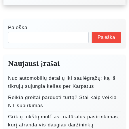
c
i
j
Paieška
a
Paieška
t
a
r
Naujausi įrašai
p
Nuo automobilių detalių iki saulėgrąžų: ką iš
į
tikrųjų sujungia kelias per Karpatus
r
Reikia greitai parduoti turtą? Štai kaip veikia
a
NT supirkimas
š
Grikių lukštų mulčias: natūralus pasirinkimas,
ų
kurį atranda vis daugiau daržininkų