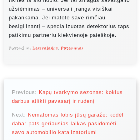
tikitės iš šio hobio. Jei tai smagus savaitgalio
užsiėmimas – universali įranga visiškai
pakankama. Jei matote save rimčiau
besigilinantį – specializuotas detektorius taps
patikimu partneriu kiekvienoje paieškoje.
Posted in:
Laisvalaikis
,
Patarimai
N
a
Previous:
Kapų tvarkymo sezonas: kokius
darbus atlikti pavasarį ir rudenį
v
i
Next:
Nematomas lobis jūsų garaže: kodėl
g
dabar pats geriausias laikas pasidomėti
savo automobilio katalizatoriumi
a