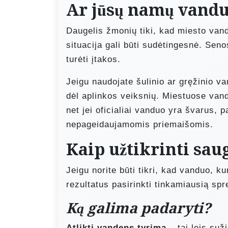
Ar jūsų namų vandu
Daugelis žmonių tiki, kad miesto van
situacija gali būti sudėtingesnė. Seno
turėti įtakos.
Jeigu naudojate šulinio ar gręžinio vand
dėl aplinkos veiksnių. Miestuose van
net jei oficialiai vanduo yra švarus, p
nepageidaujamomis priemaišomis.
Kaip užtikrinti sa
Jeigu norite būti tikri, kad vanduo, kur
rezultatus pasirinkti tinkamiausią sp
Ką galima padaryti?
Atlikti vandens tyrimą
– tai leis suž