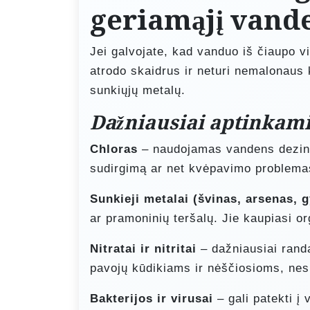
geriamąjį vand
Jei galvojate, kad vanduo iš čiaupo vis
atrodo skaidrus ir neturi nemalonaus k
sunkiųjų metalų.
Dažniausiai aptinkami 
Chloras
– naudojamas vandens dezinfek
sudirgimą ar net kvėpavimo problema
Sunkieji metalai (švinas, arsenas, 
ar pramoninių teršalų. Jie kaupiasi org
Nitratai ir nitritai
– dažniausiai randa
pavojų kūdikiams ir nėščiosioms, nes
Bakterijos ir virusai
– gali patekti į 