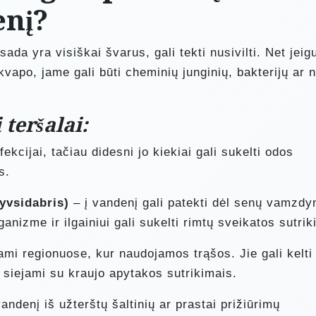
enį?
ada yra visiškai švarus, gali tekti nusivilti. Net jeigu
vapo, jame gali būti cheminių junginių, bakterijų ar n
teršalai:
cijai, tačiau didesni jo kiekiai gali sukelti odos
s.
gyvsidabris)
– į vandenį gali patekti dėl senų vamzdy
anizme ir ilgainiui gali sukelti rimtų sveikatos sutrik
mi regionuose, kur naudojamos trąšos. Jie gali kelti
 siejami su kraujo apytakos sutrikimais.
vandenį iš užterštų šaltinių ar prastai prižiūrimų