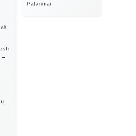
Patarimai
ali
isti
 –
jų