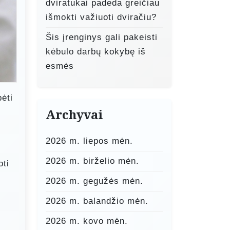
dviratukai padeda greičiau
išmokti važiuoti dviračiu?
Šis įrenginys gali pakeisti
kėbulo darbų kokybę iš
esmės
ėti
Archyvai
2026 m. liepos mėn.
2026 m. birželio mėn.
oti
i
2026 m. gegužės mėn.
2026 m. balandžio mėn.
2026 m. kovo mėn.