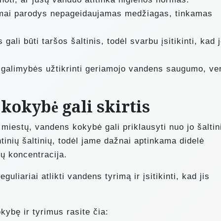
imai parodys nepageidaujamas medžiagas, tinkamas
ali būti taršos šaltinis, todėl svarbu įsitikinti, kad 
 galimybės užtikrinti geriamojo vandens saugumo, ve
kokybė gali skirtis
 miestų, vandens kokybė gali priklausyti nuo jo šaltin
tinių šaltinių, todėl jame dažnai aptinkama didelė
lų koncentracija.
uliariai atlikti vandens tyrimą ir įsitikinti, kad jis
ybę ir tyrimus rasite čia: