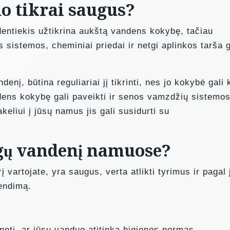
o tikrai saugus?
dentiekis užtikrina aukštą vandens kokybę, tačiau
s sistemos, cheminiai priedai ir netgi aplinkos tarša g
enį, būtina reguliariai jį tikrinti, nes jo kokybė gali k
dens kokybę gali paveikti ir senos vamzdžių sistemos
akeliui į jūsų namus jis gali susidurti su
ugų vandenį namuose?
į vartojate, yra saugus, verta atlikti tyrimus ir pagal 
rendimą.
inoti, ar jūsų vanduo atitinka higienos normas.