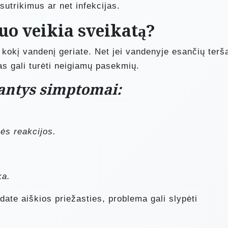
sutrikimus ar net infekcijas.
uo veikia sveikatą?
, kokį vandenį geriate. Net jei vandenyje esančių terš
mas gali turėti neigiamų pasekmių.
iantys simptomai:
nės reakcijos.
ka.
date aiškios priežasties, problema gali slypėti