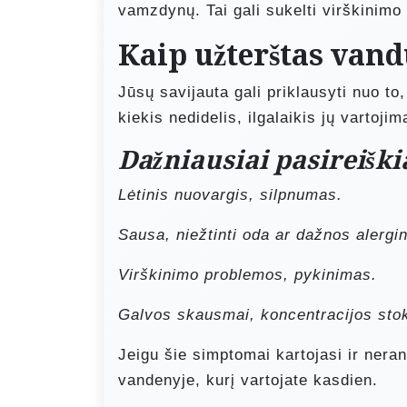
vamzdynų. Tai gali sukelti virškinimo 
Kaip užterštas vand
Jūsų savijauta gali priklausyti nuo to
kiekis nedidelis, ilgalaikis jų vartoji
Dažniausiai pasireišk
Lėtinis nuovargis, silpnumas.
Sausa, niežtinti oda ar dažnos alergi
Virškinimo problemos, pykinimas.
Galvos skausmai, koncentracijos sto
Jeigu šie simptomai kartojasi ir neran
vandenyje, kurį vartojate kasdien.