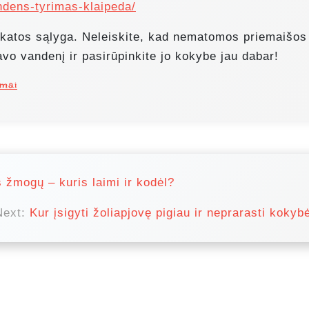
andens-tyrimas-klaipeda/
katos sąlyga. Neleiskite, kad nematomos priemaišos
avo vandenį ir pasirūpinkite jo kokybe jau dabar!
imai
 žmogų – kuris laimi ir kodėl?
Next:
Kur įsigyti žoliapjovę pigiau ir neprarasti kokyb