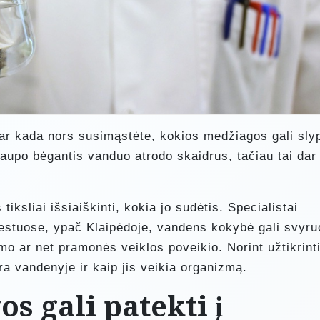
 ar kada nors susimąstėte, kokios medžiagos gali slyp
čiaupo bėgantis vanduo atrodo skaidrus, tačiau tai dar
iksliai išsiaiškinti, kokia jo sudėtis. Specialistai
iestuose, ypač Klaipėdoje, vandens kokybė gali svyru
mo ar net pramonės veiklos poveikio. Norint užtikrint
ra vandenyje ir kaip jis veikia organizmą.
s gali patekti į