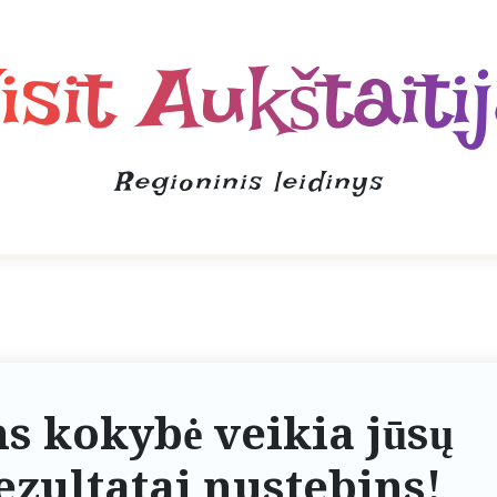
isit Aukštaiti
Regioninis leidinys
s kokybė veikia jūsų
ezultatai nustebins!