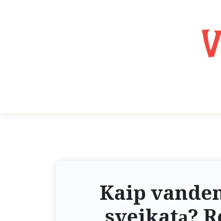
V
Kaip vanden
sveikatą? R