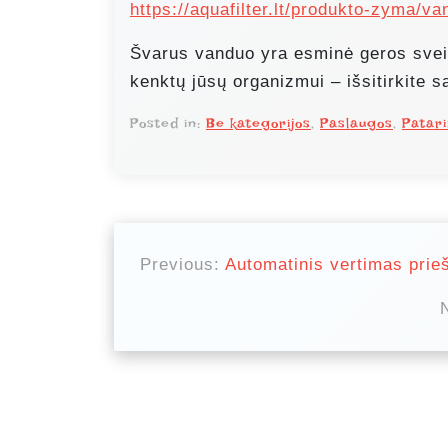
https://aquafilter.lt/produkto-zyma/v
Švarus vanduo yra esminė geros svei
kenktų jūsų organizmui – išsitirkite s
Posted in:
Be kategorijos
,
Paslaugos
,
Patar
N
Previous:
Automatinis vertimas prieš
a
v
i
g
a