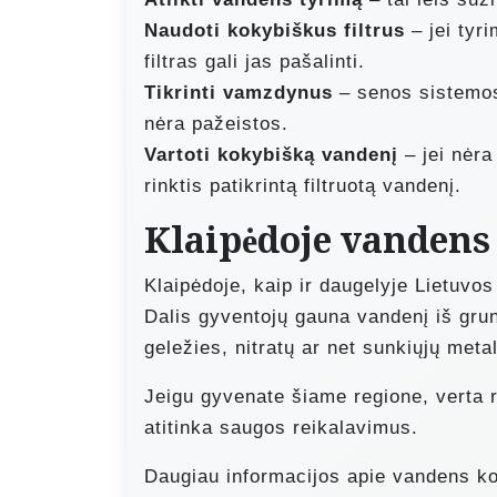
Naudoti kokybiškus filtrus
– jei tyr
filtras gali jas pašalinti.
Tikrinti vamzdynus
– senos sistemos g
nėra pažeistos.
Vartoti kokybišką vandenį
– jei nėra
rinktis patikrintą filtruotą vandenį.
Klaipėdoje vandens 
Klaipėdoje, kaip ir daugelyje Lietuvos
Dalis gyventojų gauna vandenį iš grun
geležies, nitratų ar net sunkiųjų meta
Jeigu gyvenate šiame regione, verta reg
atitinka saugos reikalavimus.
Daugiau informacijos apie vandens kok