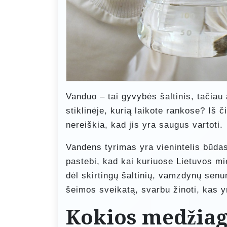
Vanduo – tai gyvybės šaltinis, tačiau
stiklinėje, kurią laikote rankose? Iš 
nereiškia, kad jis yra saugus vartoti.
Vandens tyrimas yra vienintelis būdas t
pastebi, kad kai kuriuose Lietuvos m
dėl skirtingų šaltinių, vamzdynų senu
šeimos sveikatą, svarbu žinoti, kas y
Kokios medžiago