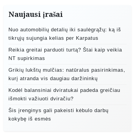
a
r
Naujausi įrašai
p
Nuo automobilių detalių iki saulėgrąžų: ką iš
į
tikrųjų sujungia kelias per Karpatus
r
Reikia greitai parduoti turtą? Štai kaip veikia
a
NT supirkimas
š
Grikių lukštų mulčias: natūralus pasirinkimas,
ų
kurį atranda vis daugiau daržininkų
Kodėl balansiniai dviratukai padeda greičiau
išmokti važiuoti dviračiu?
Šis įrenginys gali pakeisti kėbulo darbų
kokybę iš esmės