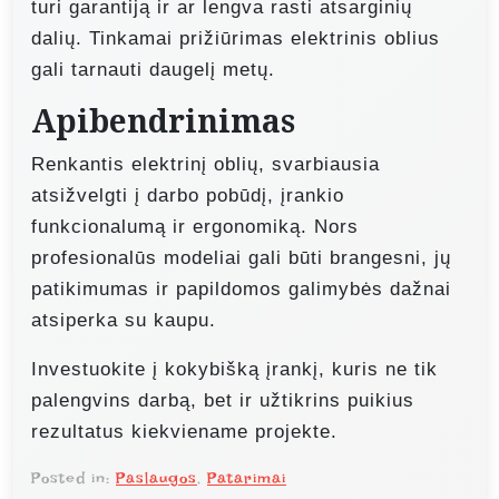
turi garantiją ir ar lengva rasti atsarginių
dalių. Tinkamai prižiūrimas elektrinis oblius
gali tarnauti daugelį metų.
Apibendrinimas
Renkantis elektrinį oblių, svarbiausia
atsižvelgti į darbo pobūdį, įrankio
funkcionalumą ir ergonomiką. Nors
profesionalūs modeliai gali būti brangesni, jų
patikimumas ir papildomos galimybės dažnai
atsiperka su kaupu.
Investuokite į kokybišką įrankį, kuris ne tik
palengvins darbą, bet ir užtikrins puikius
rezultatus kiekviename projekte.
Posted in:
Paslaugos
,
Patarimai