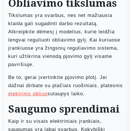
Obliavimo tikslumas
Tikslumas yra svarbus, nes net mažiausia
klaida gali sugadinti darbo rezultatą.
Atkreipkite dėmesį į modelius, kurie leidžia
lengvai reguliuoti obliavimo gylį. Kai kuriuose
įrankiuose yra žingsnių reguliavimo sistema,
kuri užtikrina vienodą pjovimo gylį visame
paviršiuje.
Be to, gerai įvertinkite pjovimo plotį. Jei
dažnai dirbate su plačiais ruošiniais, platesnis
elektrinis oblius
sutaupys laiko.
Saugumo sprendimai
Kaip ir su visais elektriniais įrankiais,
saugumas yra labai svarbus. Kokybiški