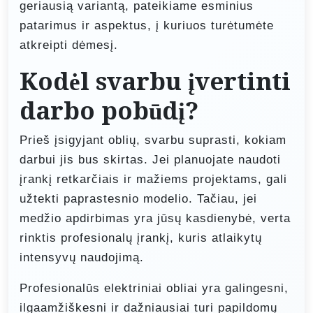
geriausią variantą, pateikiame esminius
patarimus ir aspektus, į kuriuos turėtumėte
atkreipti dėmesį.
Kodėl svarbu įvertinti
darbo pobūdį?
Prieš įsigyjant oblių, svarbu suprasti, kokiam
darbui jis bus skirtas. Jei planuojate naudoti
įrankį retkarčiais ir mažiems projektams, gali
užtekti paprastesnio modelio. Tačiau, jei
medžio apdirbimas yra jūsų kasdienybė, verta
rinktis profesionalų įrankį, kuris atlaikytų
intensyvų naudojimą.
Profesionalūs elektriniai obliai yra galingesni,
ilgaamžiškesni ir dažniausiai turi papildomų