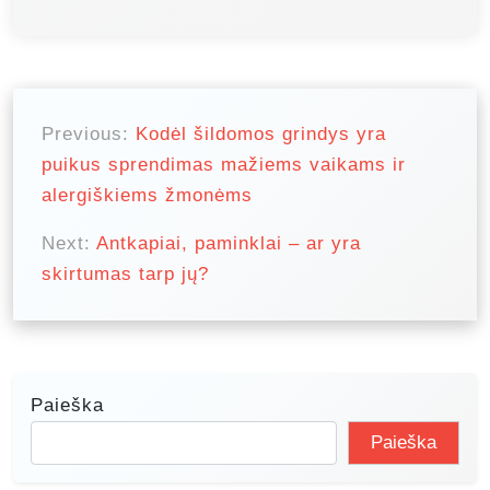
N
a
Previous:
Kodėl šildomos grindys yra
puikus sprendimas mažiems vaikams ir
v
alergiškiems žmonėms
i
g
Next:
Antkapiai, paminklai – ar yra
skirtumas tarp jų?
a
c
i
j
Paieška
a
Paieška
t