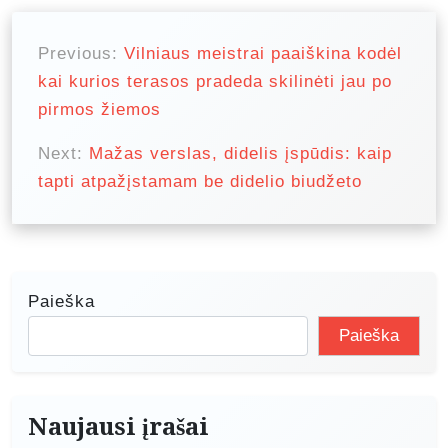
N
a
Previous:
Vilniaus meistrai paaiškina kodėl
kai kurios terasos pradeda skilinėti jau po
v
pirmos žiemos
i
g
Next:
Mažas verslas, didelis įspūdis: kaip
tapti atpažįstamam be didelio biudžeto
a
c
i
j
Paieška
a
Paieška
t
a
r
Naujausi įrašai