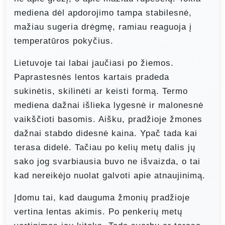
mediena dėl apdorojimo tampa stabilesnė,
mažiau sugeria drėgmę, ramiau reaguoja į
temperatūros pokyčius.
Lietuvoje tai labai jaučiasi po žiemos.
Paprastesnės lentos kartais pradeda
sukinėtis, skilinėti ar keisti formą. Termo
mediena dažnai išlieka lygesnė ir malonesnė
vaikščioti basomis. Aišku, pradžioje žmones
dažnai stabdo didesnė kaina. Ypač tada kai
terasa didelė. Tačiau po kelių metų dalis jų
sako jog svarbiausia buvo ne išvaizda, o tai
kad nereikėjo nuolat galvoti apie atnaujinimą.
Įdomu tai, kad dauguma žmonių pradžioje
vertina lentas akimis. Po penkerių metų