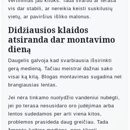
vertinimas jau kitoks. Tada svarbu ar terasa
vis dar stabili, ar nereikia keisti suskilusių
vietų, ar paviršius išliko malonus.
Didžiausios klaidos
atsiranda dar montavimo
dieną
Daugelis galvoja kad svarbiausia išsirinkti
gerą medieną. Tačiau meistrai dažnai sako
visai ką kitą. Blogas montavimas sugadina net
brangiausias lentas.
Jei nėra tinkamo nuolydžio vandeniui nubėgti,
jei po terasa nesusidaro oro judėjimas arba
lentos sudedamos per arti viena kitos,
problemos prasideda daug greičiau. Tada