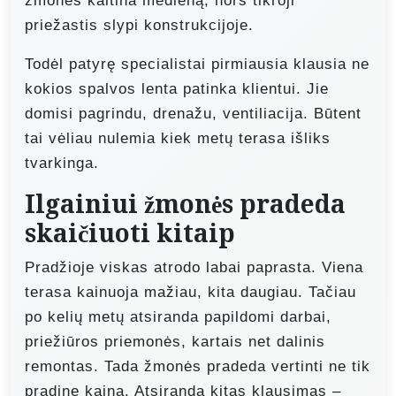
žmonės kaltina medieną, nors tikroji
priežastis slypi konstrukcijoje.
Todėl patyrę specialistai pirmiausia klausia ne
kokios spalvos lenta patinka klientui. Jie
domisi pagrindu, drenažu, ventiliacija. Būtent
tai vėliau nulemia kiek metų terasa išliks
tvarkinga.
Ilgainiui žmonės pradeda
skaičiuoti kitaip
Pradžioje viskas atrodo labai paprasta. Viena
terasa kainuoja mažiau, kita daugiau. Tačiau
po kelių metų atsiranda papildomi darbai,
priežiūros priemonės, kartais net dalinis
remontas. Tada žmonės pradeda vertinti ne tik
pradinę kainą. Atsiranda kitas klausimas –