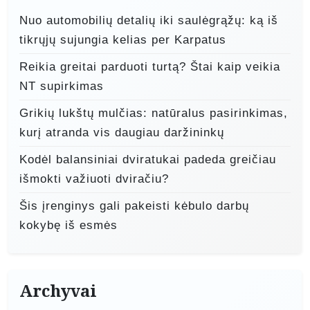
p
Nuo automobilių detalių iki saulėgrąžų: ką iš
į
tikrųjų sujungia kelias per Karpatus
r
Reikia greitai parduoti turtą? Štai kaip veikia
a
NT supirkimas
š
Grikių lukštų mulčias: natūralus pasirinkimas,
ų
kurį atranda vis daugiau daržininkų
Kodėl balansiniai dviratukai padeda greičiau
išmokti važiuoti dviračiu?
Šis įrenginys gali pakeisti kėbulo darbų
kokybę iš esmės
Archyvai