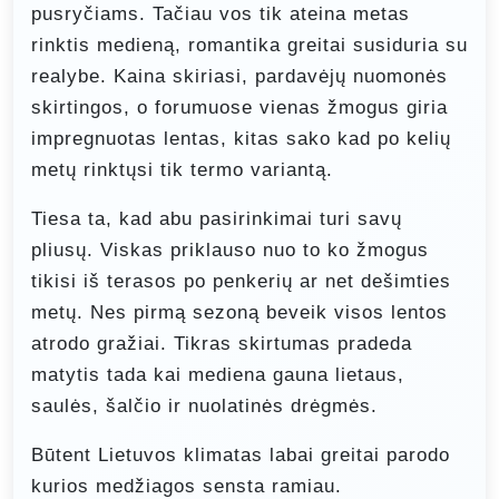
pusryčiams. Tačiau vos tik ateina metas
rinktis medieną, romantika greitai susiduria su
realybe. Kaina skiriasi, pardavėjų nuomonės
skirtingos, o forumuose vienas žmogus giria
impregnuotas lentas, kitas sako kad po kelių
metų rinktųsi tik termo variantą.
Tiesa ta, kad abu pasirinkimai turi savų
pliusų. Viskas priklauso nuo to ko žmogus
tikisi iš terasos po penkerių ar net dešimties
metų. Nes pirmą sezoną beveik visos lentos
atrodo gražiai. Tikras skirtumas pradeda
matytis tada kai mediena gauna lietaus,
saulės, šalčio ir nuolatinės drėgmės.
Būtent Lietuvos klimatas labai greitai parodo
kurios medžiagos sensta ramiau.