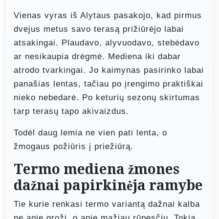
Vienas vyras iš Alytaus pasakojo, kad pirmus
dvejus metus savo terasą prižiūrėjo labai
atsakingai. Plaudavo, alyvuodavo, stebėdavo
ar nesikaupia drėgmė. Mediena iki dabar
atrodo tvarkingai. Jo kaimynas pasirinko labai
panašias lentas, tačiau po įrengimo praktiškai
nieko nebedarė. Po keturių sezonų skirtumas
tarp terasų tapo akivaizdus.
Todėl daug lemia ne vien pati lenta, o
žmogaus požiūris į priežiūrą.
Termo mediena žmones
dažnai papirkinėja ramybe
Tie kurie renkasi termo variantą dažnai kalba
ne apie grožį, o apie mažiau rūpesčių. Tokia